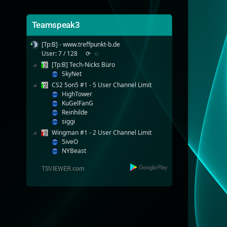
Teamspeak3
[Tp:B] - www.treffpunkt-b.de
User: 7 / 128
⟳
◌
[Tp:B] Tech-Nicks Büro
SkyNet
CS2 5on5 #1 - 5 User Channel Limit
HighTower
KuGelFanG
Reinhilde
siggi
Wingman #1 - 2 User Channel Limit
5iveO
NYBeast