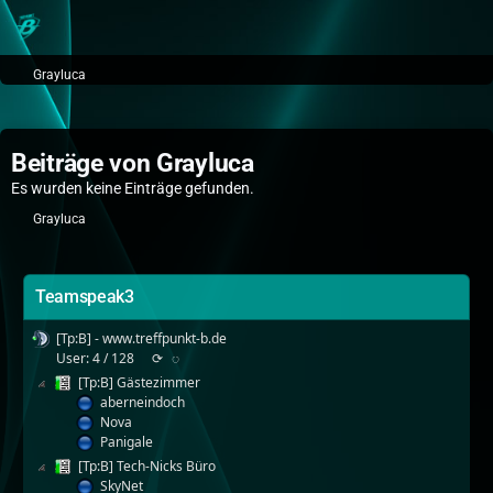
Grayluca
Beiträge von Grayluca
Es wurden keine Einträge gefunden.
Grayluca
Teamspeak3
[Tp:B] - www.treffpunkt-b.de
User: 4 / 128
⟳
◌
[Tp:B] Gästezimmer
aberneindoch
Nova
Panigale
[Tp:B] Tech-Nicks Büro
SkyNet