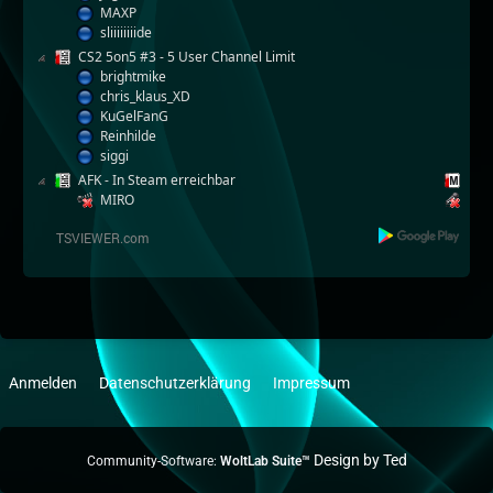
MAXP
sliiiiiiiide
CS2 5on5 #3 - 5 User Channel Limit
brightmike
chris_klaus_XD
KuGelFanG
Reinhilde
siggi
AFK - In Steam erreichbar
MIRO
Anmelden
Datenschutzerklärung
Impressum
Community-Software:
WoltLab Suite™