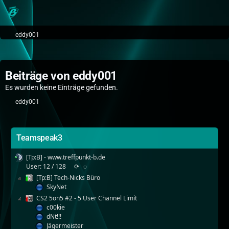
eddy001
Beiträge von eddy001
Es wurden keine Einträge gefunden.
eddy001
Teamspeak3
[Tp:B] - www.treffpunkt-b.de
User: 12 / 128
⟳
◌
[Tp:B] Tech-Nicks Büro
SkyNet
CS2 5on5 #2 - 5 User Channel Limit
c00kie
dNt!!!
Jägermeister