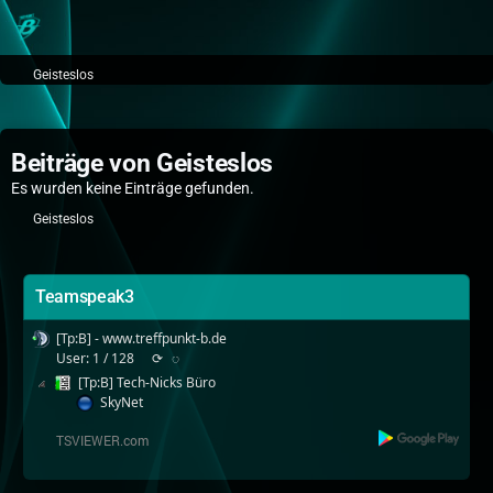
Geisteslos
Beiträge von Geisteslos
Es wurden keine Einträge gefunden.
Geisteslos
Teamspeak3
[Tp:B] - www.treffpunkt-b.de
User: 1 / 128
⟳
◌
[Tp:B] Tech-Nicks Büro
SkyNet