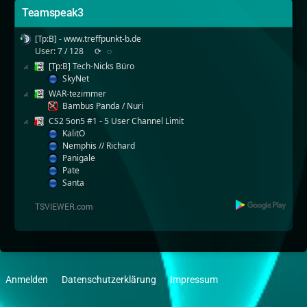
Teamspeak3
[Tp:B] - www.treffpunkt-b.de
User: 7 / 128
⟳
◌
[Tp:B] Tech-Nicks Büro
SkyNet
WAR-tezimmer
Bambus Panda / Nuri
CS2 5on5 #1 - 5 User Channel Limit
KalitO
Nemphis // Richard
Panigale
Pate
Santa
Anmelden
Datenschutzerklärung
Impressum