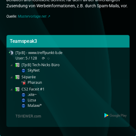
Zusendung von Werbeinformationen, z.B. durch Spam-Mails, vor.
Quelle:
Mustervorlage.net
Teamspeak3
[Tp:B] - www.treffpunkt-b.de
User: 5 / 128
⟳
◌
[Tp:B] Tech-Nicks Büro
SkyNet
Séparée
Pharaun
CS2 Faceit #1
.xite~
Lizsa
Malawi*