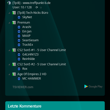
[Tp:B] - www.treffpunkt-b.de
User: 10 / 128
⟳
◌
[Tp:B] Tech-Nicks Büro
SkyNet
Premium
Arashi
Ein Jan
MAXP
SeanSesam
TrackEx
CS2 5on5 #1 - 5 User Channel Limit
G4LV4N1Z3
Reinhilde
CS2 5on5 #2 - 5 User Channel Limit
Rox
Age Of Empires 2 HD
MC HAMMER
Letzte Kommentare