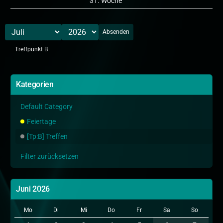
31. Woche
Absenden
Treffpunkt B
Kategorien
Default Category
Feiertage
[Tp:B] Treffen
Filter zurücksetzen
Juni 2026
Mo
Di
Mi
Do
Fr
Sa
So