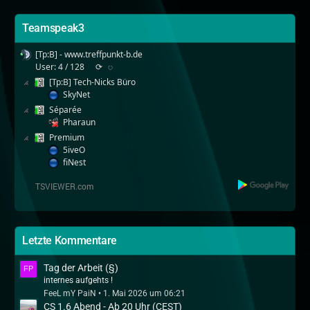
Teamspeak3
[Tp:B] - www.treffpunkt-b.de
User: 4 / 128
⟳
◌
[Tp:B] Tech-Nicks Büro
SkyNet
Séparée
Pharaun
Premium
5iveO
fiNest
Letzte Kommentare
Tag der Arbeit (§)
internes aufgehts !
FeeL mY PaiN
1. Mai 2026 um 06:21
CS 1.6 Abend - Ab 20 Uhr (CEST)